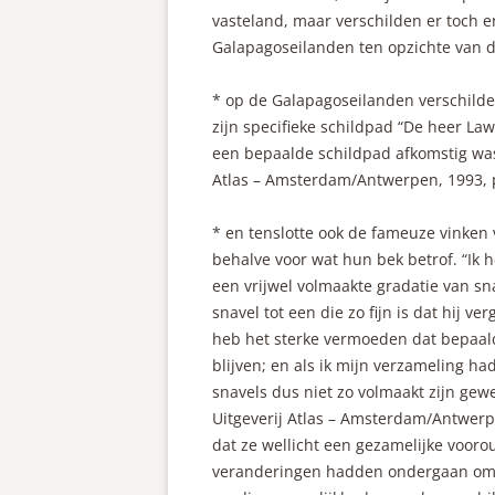
vasteland, maar verschilden er toch e
Galapagoseilanden ten opzichte van d
* op de Galapagoseilanden verschilden
zijn specifieke schildpad “De heer La
een bepaalde schildpad afkomstig was”
Atlas – Amsterdam/Antwerpen, 1993, p
* en tenslotte ook de fameuze vinken 
behalve voor wat hun bek betrof. “Ik 
een vrijwel volmaakte gradatie van sna
snavel tot een die zo fijn is dat hij 
heb het sterke vermoeden dat bepaald
blijven; en als ik mijn verzameling h
snavels dus niet zo volmaakt zijn gewe
Uitgeverij Atlas – Amsterdam/Antwerpen
dat ze wellicht een gezamelijke voor
veranderingen hadden ondergaan om 