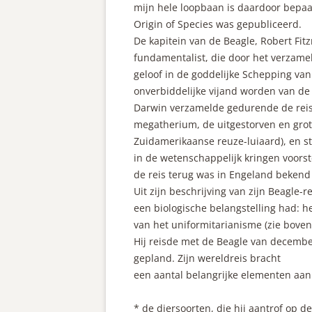
mijn hele loopbaan is daardoor bepaald
Origin of Species was gepubliceerd.
De kapitein van de Beagle, Robert Fit
fundamentalist, die door het verzame
geloof in de goddelijke Schepping van 
onverbiddelijke vijand worden van de 
Darwin verzamelde gedurende de reis e
megatherium, de uitgestorven en grot
Zuidamerikaanse reuze-luiaard), en s
in de wetenschappelijk kringen voors
de reis terug was in Engeland bekend
Uit zijn beschrijving van zijn Beagle-r
een biologische belangstelling had: he
van het uniformitarianisme (zie bove
Hij reisde met de Beagle van december
gepland. Zijn wereldreis bracht
een aantal belangrijke elementen aan
* de diersoorten, die hij aantrof op 