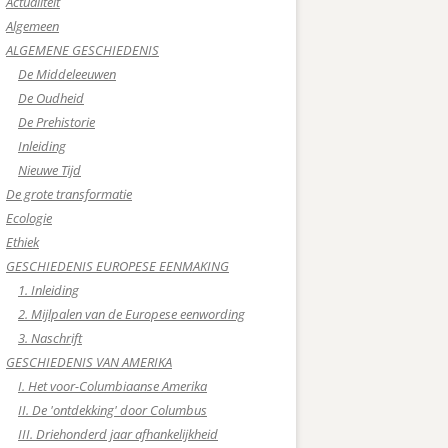
Actualiteit
Algemeen
ALGEMENE GESCHIEDENIS
De Middeleeuwen
De Oudheid
De Prehistorie
Inleiding
Nieuwe Tijd
De grote transformatie
Ecologie
Ethiek
GESCHIEDENIS EUROPESE EENMAKING
1. Inleiding
2. Mijlpalen van de Europese eenwording
3. Naschrift
GESCHIEDENIS VAN AMERIKA
I. Het voor-Columbiaanse Amerika
II. De 'ontdekking' door Columbus
III. Driehonderd jaar afhankelijkheid