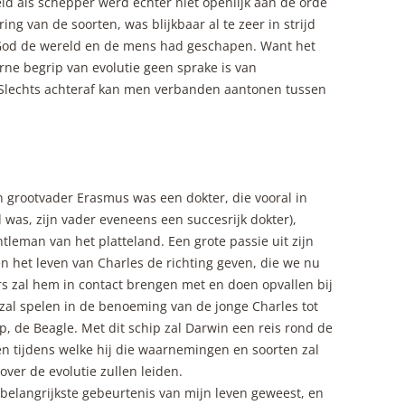
id als schepper werd echter niet openlijk aan de orde
ing van de soorten, was blijkbaar al te zeer in strijd
 God de wereld en de mens had geschapen. Want het
erne begrip van evolutie geen sprake is van
 Slechts achteraf kan men verbanden aantonen tussen
jn grootvader Erasmus was een dokter, die vooral in
as, zijn vader eveneens een succesrijk dokter),
tleman van het platteland. Een grote passie uit zijn
en het leven van Charles de richting geven, die we nu
rs zal hem in contact brengen met en doen opvallen bij
 zal spelen in de benoeming van de jonge Charles tot
, de Beagle. Met dit schip zal Darwin een reis rond de
 en tijdens welke hij die waarnemingen en soorten zal
 over de evolutie zullen leiden.
 belangrijkste gebeurtenis van mijn leven geweest, en