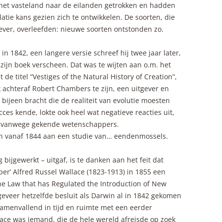
 het vasteland naar de eilanden getrokken en hadden
atie kans gezien zich te ontwikkelen. De soorten, die
iever, overleefden: nieuwe soorten ontstonden zo.
n 1842, een langere versie schreef hij twee jaar later,
zijn boek verscheen. Dat was te wijten aan o.m. het
de titel “Vestiges of the Natural History of Creation”,
 achteraf Robert Chambers te zijn, een uitgever en
jeen bracht die de realiteit van evolutie moesten
ces kende, lokte ook heel wat negatieve reacties uit,
k vanwege gekende wetenschappers.
ich vanaf 1844 aan een studie van… eendenmossels.
g bijgewerkt – uitgaf, is te danken aan het feit dat
r’ Alfred Russel Wallace (1823-1913) in 1855 een
the Law that has Regulated the Introduction of New
eveer hetzelfde besluit als Darwin al in 1842 gekomen
 samenvallend in tijd en ruimte met een eerder
ace was iemand, die de hele wereld afreisde op zoek