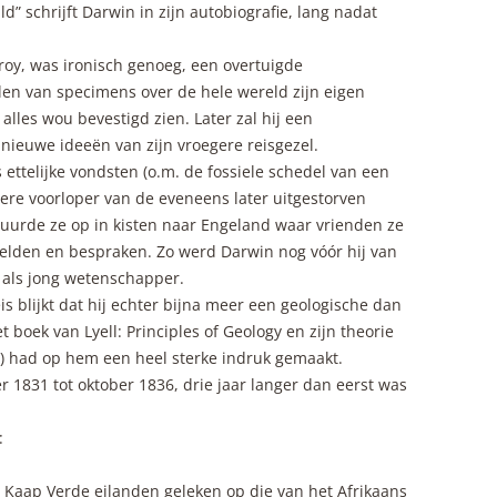
” schrijft Darwin in zijn autobiografie, lang nadat
zroy, was ironisch genoeg, een overtuigde
len van specimens over de hele wereld zijn eigen
alles wou bevestigd zien. Later zal hij een
nieuwe ideeën van zijn vroegere reisgezel.
ttelijke vondsten (o.m. de fossiele schedel van een
ere voorloper van de eveneens later uitgestorven
tuurde ze op in kisten naar Engeland waar vrienden ze
telden en bespraken. Zo werd Darwin nog vóór hij van
 als jong wetenschapper.
eis blijkt dat hij echter bijna meer een geologische dan
t boek van Lyell: Principles of Geology en zijn theorie
n) had op hem een heel sterke indruk gemaakt.
 1831 tot oktober 1836, drie jaar langer dan eerst was
:
de Kaap Verde eilanden geleken op die van het Afrikaans