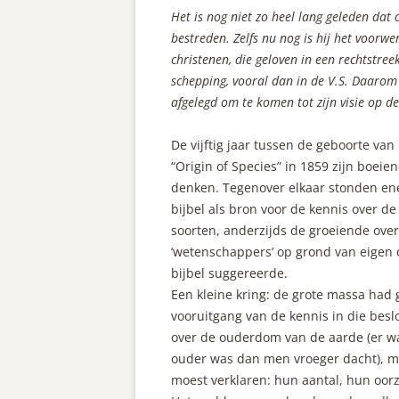
Het is nog niet zo heel lang geleden dat 
bestreden. Zelfs nu nog is hij het voorwe
christenen, die geloven in een rechtstre
schepping, vooral dan in de V.S. Daarom 
afgelegd om te komen tot zijn visie op de
De vijftig jaar tussen de geboorte van
“Origin of Species” in 1859 zijn boei
denken. Tegenover elkaar stonden ene
bijbel als bron voor de kennis over 
soorten, anderzijds de groeiende over
‘wetenschappers’ op grond van eigen 
bijbel suggereerde.
Een kleine kring: de grote massa had g
vooruitgang van de kennis in die besl
over de ouderdom van de aarde (er wa
ouder was dan men vroeger dacht), ma
moest verklaren: hun aantal, hun oor