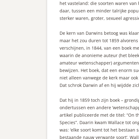
het vasteland: die soorten waren van
daar, tussen een minder talrijke popul
sterker waren, groter, sexueel agress
De kern van Darwins betoog was klaar i
maar het zou duren tot 1859 alvorens 
verschijnen, in 1844, van een boek met 
waarin de anonieme auteur (het bleek
amateur wetenschapper) argumenten bi
bewijzen. Het boek, dat een enorm suc
niet alleen vanwege de kerk maar oo
Dat schrok Darwin af en hij wijdde z
Dat hij in 1859 toch zijn boek – grondi
ondertussen een andere ‘wetenschappe
artikel publiceerde met de titel: “On 
Species”. Daarin kwam Wallace tot ong
was: ‘elke soort komt tot het bestaan
bestaande nauw verwante soort’. Wall