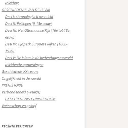
Inleiding
GESCHIEDENIS VAN DE ISLAM
Deel I: chronologisch overzicht
Deel II: Peilingen (9-15e eeuw)
Deel III: Het Ottomaanse Rijk (16e tot 18e
eeuw)
Deel IV: Tijdperk Europese Rijken (1800-
1939)
Deel V: De Islam in de hedendaagse wereld
Inleidende opmerkingen
Geschiedenis XXe eeuw
Ongelijkheid in de wereld
PREHISTORIE
Verbondenheid (=religie)
GESCHIEDENIS CHRISTENDOM
Wetenschap en geloof
RECENTE BERICHTEN