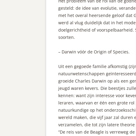
Het probleem van de rol van de godhe
gesteld: de idee van evolutie, verander
met het overal heersende geloof dat
werd al vlug duidelijk dat in het mod
doelgerichtheid of voorspelbaarheid.
soorten.
– Darwin vóór de Origin of Species.
Uit een gegoede familie afkomstig (zi
natuurwetenschappen geïnteresseerd w
groeide Charles Darwin op als een gen
jeugd waren kevers. Die beestjes zull
kennen: want zijn interesse voor keve
leraren, waarvan er één een grote rol
natuurkundige op het onderzoeksschip
wereld maken, die vijf jaar zal duren
verzamelen, die tot zijn latere theorie
“De reis van de Beagle is verreweg de