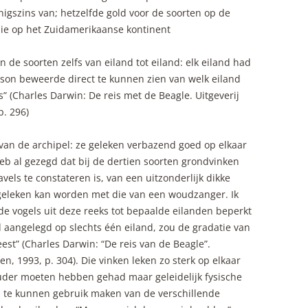
nigszins van; hetzelfde gold voor de soorten op de
ie op het Zuidamerikaanse kontinent
 de soorten zelfs van eiland tot eiland: elk eiland had
wson beweerde direct te kunnen zien van welk eiland
 (Charles Darwin: De reis met de Beagle. Uitgeverij
. 296)
van de archipel: ze geleken verbazend goed op elkaar
heb al gezegd dat bij de dertien soorten grondvinken
vels te constateren is, van een uitzonderlijk dikke
vergeleken kan worden met die van een woudzanger. Ik
e vogels uit deze reeks tot bepaalde eilanden beperkt
ad aangelegd op slechts één eiland, zou de gradatie van
est” (Charles Darwin: “De reis van de Beagle”.
, 1993, p. 304). Die vinken leken zo sterk op elkaar
ouder moeten hebben gehad maar geleidelijk fysische
te kunnen gebruik maken van de verschillende