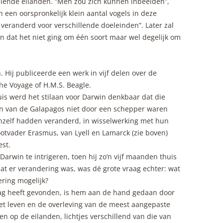
lende eilanden. “Men zou zich kunnen inbeelden”,
n een oorspronkelijk klein aantal vogels in deze
 veranderd voor verschillende doeleinden”. Later zal
n dat het niet ging om één soort maar wel degelijk om
. Hij publiceerde een werk in vijf delen over de
the Voyage of H.M.S. Beagle.
is werd het stilaan voor Darwin denkbaar dat die
ken van de Galapagos niet door een schepper waren
hzelf hadden veranderd, in wisselwerking met hun
otvader Erasmus, van Lyell en Lamarck (zie boven)
est.
arwin te intrigeren, toen hij zo’n vijf maanden thuis
at er verandering was, was dé grote vraag echter: wat
ring mogelijk?
ag heeft gevonden, is hem aan de hand gedaan door
 het leven en de overleving van de meest aangepaste
en op de eilanden, lichtjes verschillend van die van