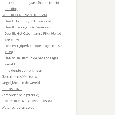
III. Driehonderd jaar afhankelijkheid
Inleiding
GESCHIEDENIS VAN DE ISLAM
Deel I: chronologisch overzicht
Deel II: Peilingen (9-15e eeuw)
Deel III: Het Ottomaanse Rijk (16e tot
18e eeuw)
Deel IV: Tijdperk Europese Rijken (1800-
1939)
Deel V: De Islam in de hedendaagse
wereld
Inleidende opmerkingen
Geschiedenis XXe eeuw
Ongelijkheid in de wereld
PREHISTORIE
Verbondenheid (=religie)
GESCHIEDENIS CHRISTENDOM
Wetenschap en geloof