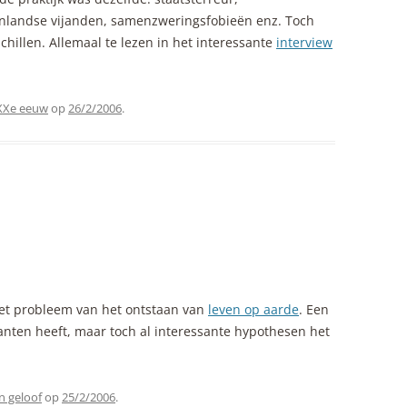
enlandse vijanden, samenzweringsfobieën enz. Toch
schillen. Allemaal te lezen in het interessante
interview
 XXe eeuw
op
26/2/2006
.
et probleem van het ontstaan van
leven op aarde
. Een
anten heeft, maar toch al interessante hypothesen het
 geloof
op
25/2/2006
.