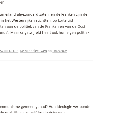
ten.
un eiland afgezonderd zaten, en de Franken zijn de
n het Westen rijken stichtten, op korte tijd
wijten aan de politiek van de Franken en van de Oost-
anus). Maar ongetwijfeld heeft ook hun eigen politiek
SCHIEDENIS
,
De Middeleeuwen
op
26/2/2006
.
communisme gemeen gehad? Hun ideologie vertoonde
e praktijk was dezelfde: staatsterreur,