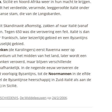
a
, Sicilië en Noord-Afrika weer in hun macht te krijgen.
t het verdeelde, verarmde, leeggeroofde Italië onder
anse stam, die van de Longobarden.
uit Skandinavië afkomstig, zakken af naar Italië (vanaf
. Tegen 650 was die verovering een feit. Italië is dan
Frankisch, later keizerlijk) gebied en een Byzantijns
selijk) gebied.
anken
(de Karolingers) eerst Ravenna weer op
ntium uit het midden van het land, later wordt een
ranken veroverd, maar blijven verschillende
nafhankelijk. In de negende eeuw veroveren de
ft voorlopig Byzantijns, tot de
Noormannen
in de elfde
de Byzantijnse heerschappij in Zuid-Italië als aan de
in Sicilië.
SCHIEDENIS
,
De Middeleeuwen
op
24/2/2006
.