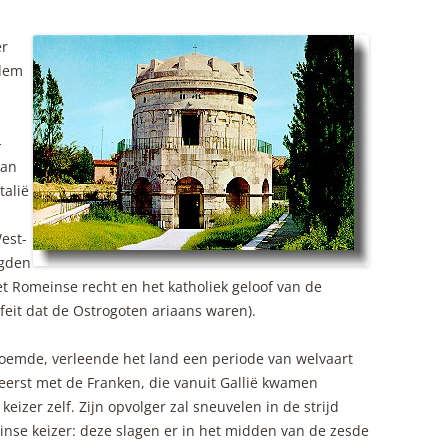
er
odem
-
van
talië
est-
igden
et Romeinse recht en het katholiek geloof van de
eit dat de Ostrogoten ariaans waren).
 noemde, verleende het land een periode van welvaart
eerst met de Franken, die vanuit Gallië kwamen
eizer zelf. Zijn opvolger zal sneuvelen in de strijd
nse keizer: deze slagen er in het midden van de zesde