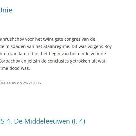
Unie
d Khrushchov voor het twintigste congres van de
de misdaden van het Stalinregime. Dit was volgens Roy
nten van latere tijd, het begin van het einde voor de
Gorbachov en Jeltsin de conclusies getrokken uit wat
egime dood was.
 XXe eeuw
op
25/2/2006
.
4. De Middeleeuwen (I, 4)