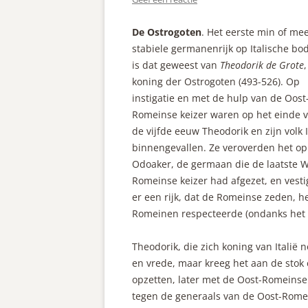
De Ostrogoten
. Het eerste min of me
stabiele germanenrijk op Italische b
is dat geweest van
Theodorik de Grote
,
koning der Ostrogoten (493-526). Op
instigatie en met de hulp van de Oost
Romeinse keizer waren op het einde 
de vijfde eeuw Theodorik en zijn volk I
binnengevallen. Ze veroverden het op
Odoaker, de germaan die de laatste W
Romeinse keizer had afgezet, en vest
er een rijk, dat de Romeinse zeden, h
Romeinen respecteerde (ondanks het f
Theodorik, die zich koning van Italië
en vrede, maar kreeg het aan de stok 
opzetten, later met de Oost-Romeinse k
tegen de generaals van de Oost-Romei