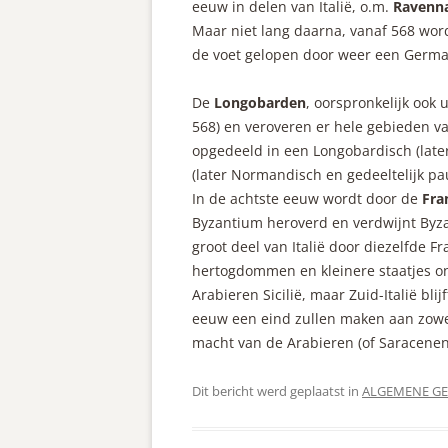
eeuw in delen van Italië, o.m.
Ravenn
Maar niet lang daarna, vanaf 568 word
de voet gelopen door weer een Germa
De
Longobarden
, oorspronkelijk ook 
568) en veroveren er hele gebieden van
opgedeeld in een Longobardisch (later 
(later Normandisch en gedeeltelijk pau
In de achtste eeuw wordt door de
Fr
Byzantium heroverd en verdwijnt Byza
groot deel van Italië door diezelfde F
hertogdommen en kleinere staatjes o
Arabieren Sicilië, maar Zuid-Italië blij
eeuw een eind zullen maken aan zowel 
macht van de Arabieren (of Saracenen) 
Dit bericht werd geplaatst in
ALGEMENE GE