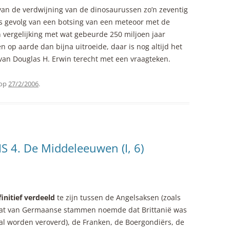
an de verdwijning van de dinosaurussen zo’n zeventig
als gevolg van een botsing van een meteoor met de
n vergelijking met wat gebeurde 250 miljoen jaar
n op aarde dan bijna uitroeide, daar is nog altijd het
van Douglas H. Erwin terecht met een vraagteken.
op
27/2/2006
.
4. De Middeleeuwen (I, 6)
finitief verdeeld
te zijn tussen de Angelsaksen (zoals
at van Germaanse stammen noemde dat Brittanië was
al worden veroverd), de Franken, de Boergondiërs, de