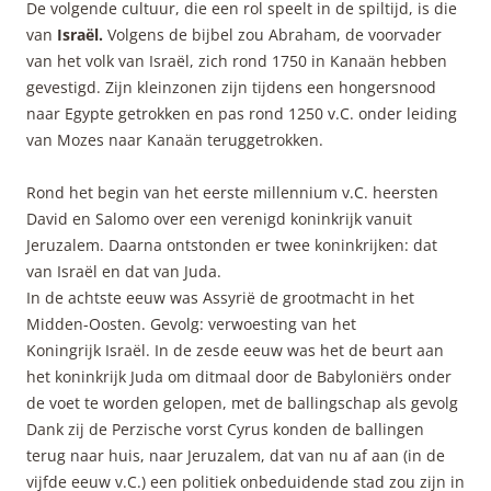
De volgende cultuur, die een rol speelt in de spiltijd, is die
van
Israël.
Volgens de bijbel zou Abraham, de voorvader
van het volk van Israël, zich rond 1750 in Kanaän hebben
gevestigd. Zijn kleinzonen zijn tijdens een hongersnood
naar Egypte getrokken en pas rond 1250 v.C. onder leiding
van Mozes naar Kanaän teruggetrokken.
Rond het begin van het eerste millennium v.C. heersten
David en Salomo over een verenigd koninkrijk vanuit
Jeruzalem. Daarna ontstonden er twee koninkrijken: dat
van Israël en dat van Juda.
In de achtste eeuw was Assyrië de grootmacht in het
Midden-Oosten. Gevolg: verwoesting van het
Koningrijk Israël. In de zesde eeuw was het de beurt aan
het koninkrijk Juda om ditmaal door de Babyloniërs onder
de voet te worden gelopen, met de ballingschap als gevolg
Dank zij de Perzische vorst Cyrus konden de ballingen
terug naar huis, naar Jeruzalem, dat van nu af aan (in de
vijfde eeuw v.C.) een politiek onbeduidende stad zou zijn in