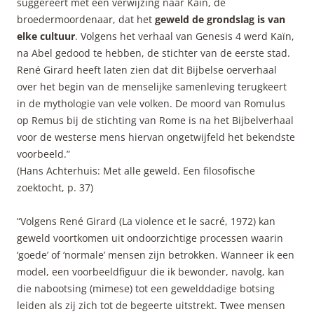
suggereert met een verwijzing naar Kaïn, de
broedermoordenaar, dat het
geweld de grondslag is van
elke cultuur
. Volgens het verhaal van Genesis 4 werd Kaïn,
na Abel gedood te hebben, de stichter van de eerste stad.
René Girard heeft laten zien dat dit Bijbelse oerverhaal
over het begin van de menselijke samenleving terugkeert
in de mythologie van vele volken. De moord van Romulus
op Remus bij de stichting van Rome is na het Bijbelverhaal
voor de westerse mens hiervan ongetwijfeld het bekendste
voorbeeld.”
(Hans Achterhuis: Met alle geweld. Een filosofische
zoektocht, p. 37)
“Volgens René Girard (La violence et le sacré, 1972) kan
geweld voortkomen uit ondoorzichtige processen waarin
‘goede’ of ‘normale’ mensen zijn betrokken. Wanneer ik een
model, een voorbeeldfiguur die ik bewonder, navolg, kan
die nabootsing (mimese) tot een gewelddadige botsing
leiden als zij zich tot de begeerte uitstrekt. Twee mensen