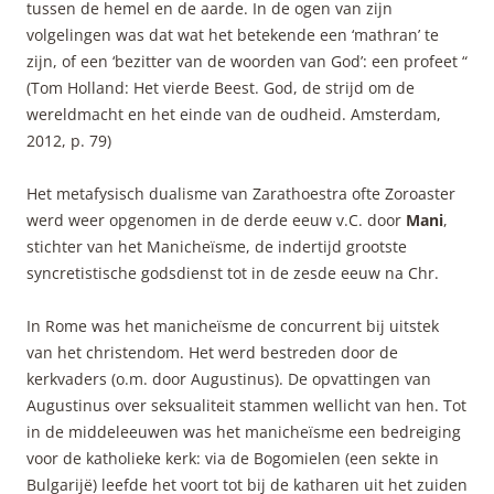
tussen de hemel en de aarde. In de ogen van zijn
volgelingen was dat wat het betekende een ‘mathran’ te
zijn, of een ‘bezitter van de woorden van God’: een profeet “
(Tom Holland: Het vierde Beest. God, de strijd om de
wereldmacht en het einde van de oudheid. Amsterdam,
2012, p. 79)
Het metafysisch dualisme van Zarathoestra ofte Zoroaster
werd weer opgenomen in de derde eeuw v.C. door
Mani
,
stichter van het Manicheïsme, de indertijd grootste
syncretistische godsdienst tot in de zesde eeuw na Chr.
In Rome was het manicheïsme de concurrent bij uitstek
van het christendom. Het werd bestreden door de
kerkvaders (o.m. door Augustinus). De opvattingen van
Augustinus over seksualiteit stammen wellicht van hen. Tot
in de middeleeuwen was het manicheïsme een bedreiging
voor de katholieke kerk: via de Bogomielen (een sekte in
Bulgarijë) leefde het voort tot bij de katharen uit het zuiden