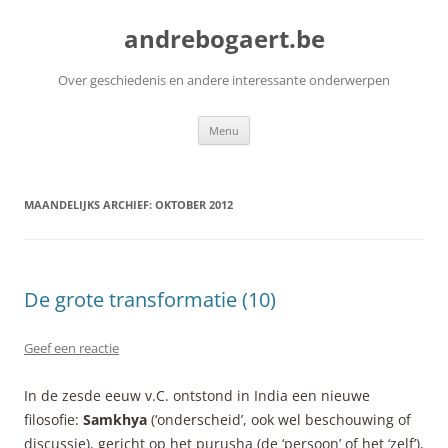
Ga
naar
andrebogaert.be
de
inhoud
Over geschiedenis en andere interessante onderwerpen
Menu
MAANDELIJKS ARCHIEF:
OKTOBER 2012
De grote transformatie (10)
Geef een reactie
In de zesde eeuw v.C. ontstond in India een nieuwe
filosofie:
Samkhya
(‘onderscheid’, ook wel beschouwing of
discussie), gericht op het purusha (de ‘persoon’ of het ‘zelf’),