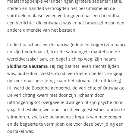
maatschappelijke veranderingen (grotere sedentarisatie,
steden en handel) verhoogden het pessimisme en de
spirituele malaise: velen verlangden naar een boeddha,
een Verlichte, die ontwaakt was in het bewustzijn van een
andere dimensie van het bestaan
In die tijd schoor een kshatriya (edele en krijger) zijn baard
en zijn hoofdhaar af, trok de safraangele mantel van de
wereldverzaker aan, en begaf zich op weg. Zijn naam:
Siddharta Gautama
. Hij zag dat het leven slechts lijden
was, ouderdom, ziekte, dood, verdriet en bederf; en ging
op zoek naar bevrijding, naar het ‘nirvana’ (de uitdoving).
Hij werd de Boeddha genoemd, de Verlichte of Ontwaakte.
De verlichting kwam niet door zijn lichaam door
uithongering tot overgave te dwingen of zijn psyche door
yoga te bestoken; wel door positieve geestestoestanden te
stimuleren, zoals de belangeloze impuls van mededogen,
en de begeerte te vermijden die voor deze bevrijding een
obstakel was.