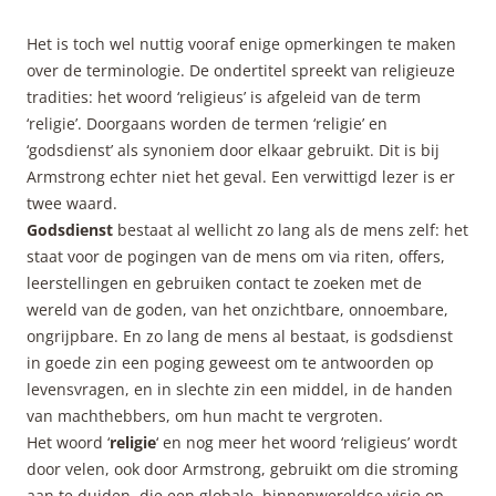
Het is toch wel nuttig vooraf enige opmerkingen te maken
over de terminologie. De ondertitel spreekt van religieuze
tradities: het woord ‘religieus’ is afgeleid van de term
‘religie’. Doorgaans worden de termen ‘religie’ en
‘godsdienst’ als synoniem door elkaar gebruikt. Dit is bij
Armstrong echter niet het geval. Een verwittigd lezer is er
twee waard.
Godsdienst
bestaat al wellicht zo lang als de mens zelf: het
staat voor de pogingen van de mens om via riten, offers,
leerstellingen en gebruiken contact te zoeken met de
wereld van de goden, van het onzichtbare, onnoembare,
ongrijpbare. En zo lang de mens al bestaat, is godsdienst
in goede zin een poging geweest om te antwoorden op
levensvragen, en in slechte zin een middel, in de handen
van machthebbers, om hun macht te vergroten.
Het woord ‘
religie
‘ en nog meer het woord ‘religieus’ wordt
door velen, ook door Armstrong, gebruikt om die stroming
aan te duiden, die een globale, binnenwereldse visie op