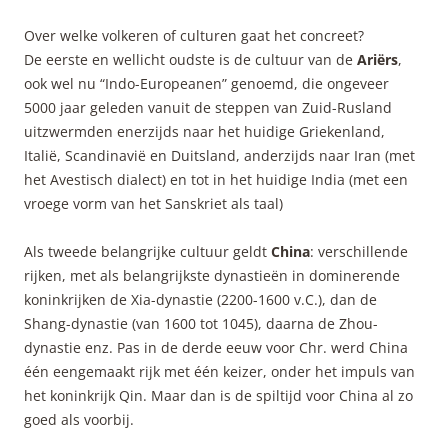
Over welke volkeren of culturen gaat het concreet?
De eerste en wellicht oudste is de cultuur van de
Ariërs
,
ook wel nu “Indo-Europeanen” genoemd, die ongeveer
5000 jaar geleden vanuit de steppen van Zuid-Rusland
uitzwermden enerzijds naar het huidige Griekenland,
Italië, Scandinavië en Duitsland, anderzijds naar Iran (met
het Avestisch dialect) en tot in het huidige India (met een
vroege vorm van het Sanskriet als taal)
Als tweede belangrijke cultuur geldt
China
: verschillende
rijken, met als belangrijkste dynastieën in dominerende
koninkrijken de Xia-dynastie (2200-1600 v.C.), dan de
Shang-dynastie (van 1600 tot 1045), daarna de Zhou-
dynastie enz. Pas in de derde eeuw voor Chr. werd China
één eengemaakt rijk met één keizer, onder het impuls van
het koninkrijk Qin. Maar dan is de spiltijd voor China al zo
goed als voorbij.