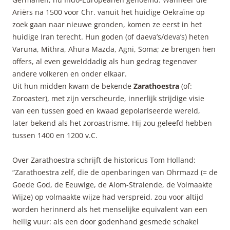
Ariërs na 1500 voor Chr. vanuit het huidige Oekraïne op
zoek gaan naar nieuwe gronden, komen ze eerst in het
huidige Iran terecht. Hun goden (of daeva’s/deva’s) heten
Varuna, Mithra, Ahura Mazda, Agni, Soma; ze brengen hen
offers, al even gewelddadig als hun gedrag tegenover
andere volkeren en onder elkaar.
Uit hun midden kwam de bekende
Zarathoestra
(of:
Zoroaster), met zijn verscheurde, innerlijk strijdige visie
van een tussen goed en kwaad gepolariseerde wereld,
later bekend als het zoroastrisme. Hij zou geleefd hebben
tussen 1400 en 1200 v.C.
Over Zarathoestra schrijft de historicus Tom Holland:
“Zarathoestra zelf, die de openbaringen van Ohrmazd (= de
Goede God, de Eeuwige, de Alom-Stralende, de Volmaakte
Wijze) op volmaakte wijze had verspreid, zou voor altijd
worden herinnerd als het menselijke equivalent van een
heilig vuur: als een door godenhand gesmede schakel