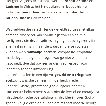
Het gaat volgens Armstrong over het
confucianisme
en
taoïsme
in China, het
hindoeïsme
en
boeddhisme
in
India, het
monotheïsme
in Israël en het
filosofisch
rationalisme
in Griekenland.
Wat hebben die verschillende wereldtradities met elkaar
gemeen, waardoor kan sprake zijn van een spiltijd?
De figuren, die deze tradities in gang hebben gezet, zijn
allemaal
mannen
, maar de waarden die ze voorstaan
kunnen we ‘
vrouwelijk
‘ noemen: compassie, empathie,
mededogen; de gulden regel: wat ge niet wilt dat u
geschiedt, doe dat ook een ander niet; respect voor
iedereen zonder uitzondering.
Ze leefden allen in een tijd vol
geweld en oorlog
; hun
zoektocht was die van een minderheid: vrede,
vriendelijkheid, grootmoedigheid jegens iedereen
Hun eerste bekommernis was niet de leer of de metafysica,
niet theologische overtuigingen, niet ideeën over God of
goden. Religie draaide bij hen om respect voor de heilige