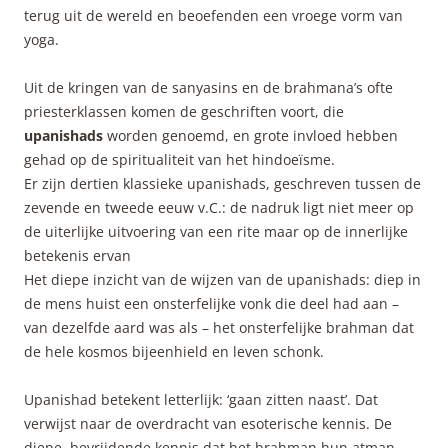
terug uit de wereld en beoefenden een vroege vorm van
yoga.
Uit de kringen van de sanyasins en de brahmana’s ofte
priesterklassen komen de geschriften voort, die
upanishads
worden genoemd, en grote invloed hebben
gehad op de spiritualiteit van het hindoeïsme.
Er zijn dertien klassieke upanishads, geschreven tussen de
zevende en tweede eeuw v.C.: de nadruk ligt niet meer op
de uiterlijke uitvoering van een rite maar op de innerlijke
betekenis ervan
Het diepe inzicht van de wijzen van de upanishads: diep in
de mens huist een onsterfelijke vonk die deel had aan –
van dezelfde aard was als – het onsterfelijke brahman dat
de hele kosmos bijeenhield en leven schonk.
Upanishad betekent letterlijk: ‘gaan zitten naast’. Dat
verwijst naar de overdracht van esoterische kennis. De
diepe, bevrijdende kennis dat het brahman hun atman