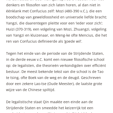
denkers en filosofen van zich laten horen, al dan niet in
éénklank met Confucius zelf: Mozi (480-390 v.C.), die een
boodschap van geweldloosheid en universele liefde bracht;
Yangzi, die daarentegen pleitte voor een ‘ieder voor zich’;
Huizi (370-319), een volgeling van Mozi, Zhuangzi, volgeling
van Yangzi en kluizenaar, en Meng-ke ofte Mencius, die het
ren van Confucius definieerde als ‘goede wil’.
Tegen het einde van de periode van de Strijdende Staten,
in de derde eeuw v.C. komt een nieuwe filosofische school
op: de legalisten, die theorieën verkondigden over efficiënt
bestuur. De meest bekende tekst van die school is de Tao
te tsing, ofte Boek van de weg en de deugd. Geschreven
door een zekere Lao-tse (Oude Meester), de laatste grote
wijze van de Chinese spiltijd.
De legalistische staat Qin maakte een einde aan de
Strijdende Staten en smeedde het keizerrijk tot een