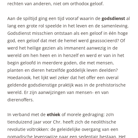
rechten van anderen, niet om orthodox geloof.
Aan de spiltijd ging een tijd vooraf waarin de
godsdienst
al
lang een grote rol speelde in het leven en de samenleving.
Godsdienst misschien ontstaan als een geloof in één hoge
god, een geloof dat met de hemel werd geassocieerd? Of
werd het heilige gezien als immanent aanwezig in de
wereld om hen heen en in henzelf en werd er van in het
begin geloofd in meerdere goden, die met mensen,
planten en dieren hetzelfde goddelijk leven deelden?
Hoedanook, het lijkt wel zeker dat het offer een overal
geldende godsdienstige praktijk was in de prehistorische
wereld. Er zijn aanwijzingen van mensen- en van
dierenoffers.
In verband met de
ethiek
of morele gedraging: zo’n
tienduizend jaar voor Chr. heeft zich de neolithische
revolutie voltrokken: de geleidelijke overgang van een
nomadische levenswijze naar een sedentair bestaan. Het