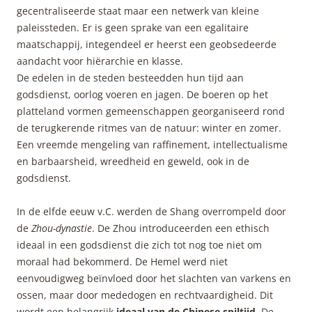
gecentraliseerde staat maar een netwerk van kleine
paleissteden. Er is geen sprake van een egalitaire
maatschappij, integendeel er heerst een geobsedeerde
aandacht voor hiërarchie en klasse.
De edelen in de steden besteedden hun tijd aan
godsdienst, oorlog voeren en jagen. De boeren op het
platteland vormen gemeenschappen georganiseerd rond
de terugkerende ritmes van de natuur: winter en zomer.
Een vreemde mengeling van raffinement, intellectualisme
en barbaarsheid, wreedheid en geweld, ook in de
godsdienst.
In de elfde eeuw v.C. werden de Shang overrompeld door
de
Zhou-dynastie
. De Zhou introduceerden een ethisch
ideaal in een godsdienst die zich tot nog toe niet om
moraal had bekommerd. De Hemel werd niet
eenvoudigweg beïnvloed door het slachten van varkens en
ossen, maar door mededogen en rechtvaardigheid. Dit
wordt een belangrijk
ideaal van de Chinese spiltijd
. De