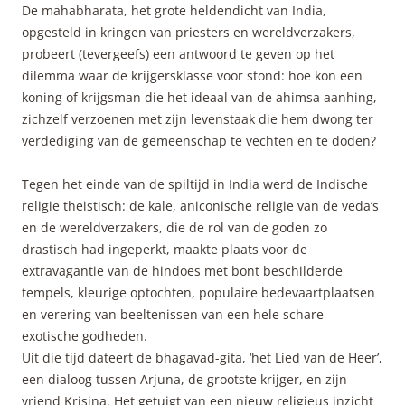
De mahabharata, het grote heldendicht van India,
opgesteld in kringen van priesters en wereldverzakers,
probeert (tevergeefs) een antwoord te geven op het
dilemma waar de krijgersklasse voor stond: hoe kon een
koning of krijgsman die het ideaal van de ahimsa aanhing,
zichzelf verzoenen met zijn levenstaak die hem dwong ter
verdediging van de gemeenschap te vechten en te doden?
Tegen het einde van de spiltijd in India werd de Indische
religie theistisch: de kale, aniconische religie van de veda’s
en de wereldverzakers, die de rol van de goden zo
drastisch had ingeperkt, maakte plaats voor de
extravagantie van de hindoes met bont beschilderde
tempels, kleurige optochten, populaire bedevaartplaatsen
en verering van beeltenissen van een hele schare
exotische godheden.
Uit die tijd dateert de bhagavad-gita, ‘het Lied van de Heer’,
een dialoog tussen Arjuna, de grootste krijger, en zijn
vriend Krisjna. Het getuigt van een nieuw religieus inzicht