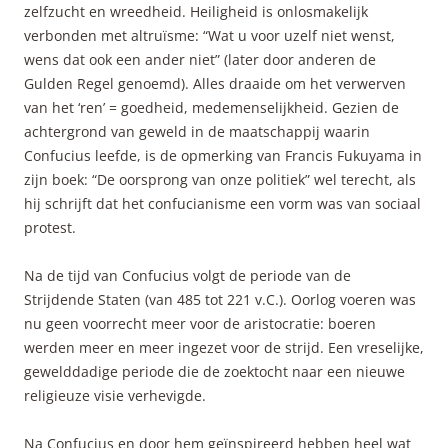
zelfzucht en wreedheid. Heiligheid is onlosmakelijk
verbonden met altruïsme: “Wat u voor uzelf niet wenst,
wens dat ook een ander niet” (later door anderen de
Gulden Regel genoemd). Alles draaide om het verwerven
van het ‘ren’ = goedheid, medemenselijkheid. Gezien de
achtergrond van geweld in de maatschappij waarin
Confucius leefde, is de opmerking van Francis Fukuyama in
zijn boek: “De oorsprong van onze politiek” wel terecht, als
hij schrijft dat het confucianisme een vorm was van sociaal
protest.
Na de tijd van Confucius volgt de periode van de
Strijdende Staten (van 485 tot 221 v.C.). Oorlog voeren was
nu geen voorrecht meer voor de aristocratie: boeren
werden meer en meer ingezet voor de strijd. Een vreselijke,
gewelddadige periode die de zoektocht naar een nieuwe
religieuze visie verhevigde.
Na Confucius en door hem geïnspireerd hebben heel wat