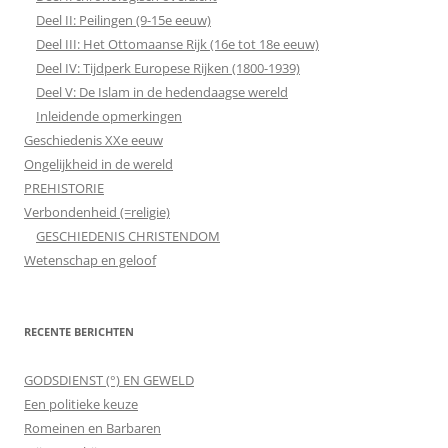
Deel II: Peilingen (9-15e eeuw)
Deel III: Het Ottomaanse Rijk (16e tot 18e eeuw)
Deel IV: Tijdperk Europese Rijken (1800-1939)
Deel V: De Islam in de hedendaagse wereld
Inleidende opmerkingen
Geschiedenis XXe eeuw
Ongelijkheid in de wereld
PREHISTORIE
Verbondenheid (=religie)
GESCHIEDENIS CHRISTENDOM
Wetenschap en geloof
RECENTE BERICHTEN
GODSDIENST (°) EN GEWELD
Een politieke keuze
Romeinen en Barbaren