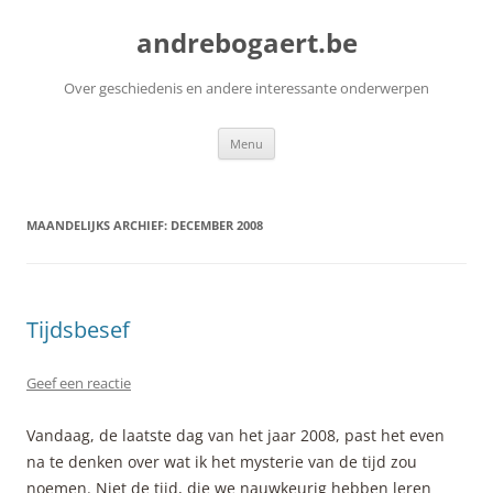
Ga
naar
andrebogaert.be
de
inhoud
Over geschiedenis en andere interessante onderwerpen
Menu
MAANDELIJKS ARCHIEF:
DECEMBER 2008
Tijdsbesef
Geef een reactie
Vandaag, de laatste dag van het jaar 2008, past het even
na te denken over wat ik het mysterie van de tijd zou
noemen. Niet de tijd, die we nauwkeurig hebben leren