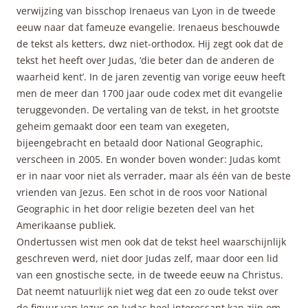
verwijzing van bisschop Irenaeus van Lyon in de tweede
eeuw naar dat fameuze evangelie. Irenaeus beschouwde
de tekst als ketters, dwz niet-orthodox. Hij zegt ook dat de
tekst het heeft over Judas, ‘die beter dan de anderen de
waarheid kent’. In de jaren zeventig van vorige eeuw heeft
men de meer dan 1700 jaar oude codex met dit evangelie
teruggevonden. De vertaling van de tekst, in het grootste
geheim gemaakt door een team van exegeten,
bijeengebracht en betaald door National Geographic,
verscheen in 2005. En wonder boven wonder: Judas komt
er in naar voor niet als verrader, maar als één van de beste
vrienden van Jezus. Een schot in de roos voor National
Geographic in het door religie bezeten deel van het
Amerikaanse publiek.
Ondertussen wist men ook dat de tekst heel waarschijnlijk
geschreven werd, niet door Judas zelf, maar door een lid
van een gnostische secte, in de tweede eeuw na Christus.
Dat neemt natuurlijk niet weg dat een zo oude tekst over
de figuur van Jezus en Judas heel interessant kan zijn om