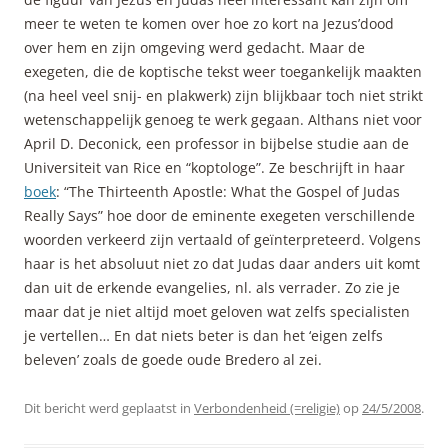
meer te weten te komen over hoe zo kort na Jezus’dood
over hem en zijn omgeving werd gedacht. Maar de
exegeten, die de koptische tekst weer toegankelijk maakten
(na heel veel snij- en plakwerk) zijn blijkbaar toch niet strikt
wetenschappelijk genoeg te werk gegaan. Althans niet voor
April D. Deconick, een professor in bijbelse studie aan de
Universiteit van Rice en “koptologe”. Ze beschrijft in haar
boek
: “The Thirteenth Apostle: What the Gospel of Judas
Really Says” hoe door de eminente exegeten verschillende
woorden verkeerd zijn vertaald of geïnterpreteerd. Volgens
haar is het absoluut niet zo dat Judas daar anders uit komt
dan uit de erkende evangelies, nl. als verrader. Zo zie je
maar dat je niet altijd moet geloven wat zelfs specialisten
je vertellen… En dat niets beter is dan het ‘eigen zelfs
beleven’ zoals de goede oude Bredero al zei.
Dit bericht werd geplaatst in
Verbondenheid (=religie)
op
24/5/2008
.