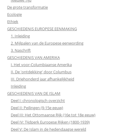
Nieuwe Tijd
De grote transformatie
Ecologie
Ethiek
GESCHIEDENIS EUROPESE EENMAKING
1. Inleiding
2. Mijlpalen van de Europese eenwording
3. Naschrift
GESCHIEDENIS VAN AMERIKA
I. Het voor-Columbiaanse Amerika
II. De 'ontdekking' door Columbus
III. Driehonderd jaar afhankelijkheid
Inleiding
GESCHIEDENIS VAN DE ISLAM
Deel I: chronologisch overzicht
Deel II: Peilingen (9-15e eeuw)
Deel III: Het Ottomaanse Rijk (16e tot 18e eeuw)
Deel IV: Tijdperk Europese Rijken (1800-1939)
Deel V: De Islam in de hedendaagse wereld