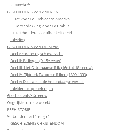
3. Naschrift
GESCHIEDENIS VAN AMERIKA
I. Het voor-Columbiaanse Amerika
II. De 'ontdekking' door Columbus
III. Driehonderd jaar afhankelijkheid
Inleiding
GESCHIEDENIS VAN DE ISLAM
Deel I: chronologisch overzicht
Deel II: Peilingen (9-15e eeuw)
Deel III: Het Ottomaanse Rijk (16e tot 18e eeuw)
Deel IV: Tijdperk Europese Rijken (1800-1939)
Deel V: De Islam in de hedendaagse wereld
Inleidende opmerkingen
Geschiedenis XXe eeuw
Ongelijkheid in de wereld
PREHISTORIE
Verbondenheid (=religie)
GESCHIEDENIS CHRISTENDOM