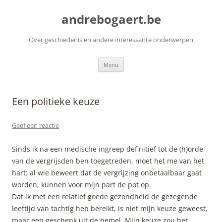
Ga
naar
andrebogaert.be
de
inhoud
Over geschiedenis en andere interessante onderwerpen
Menu
Een politieke keuze
Geef een reactie
Sinds ik na een medische ingreep definitief tot de (h)orde
van de vergrijsden ben toegetreden, moet het me van het
hart: al wie beweert dat de vergrijzing onbetaalbaar gaat
worden, kunnen voor mijn part de pot op.
Dat ik met een relatief goede gezondheid de gezegende
leeftijd van tachtig heb bereikt, is niet mijn keuze geweest,
maar een geschenk uit de hemel. Mijn keuze zou het