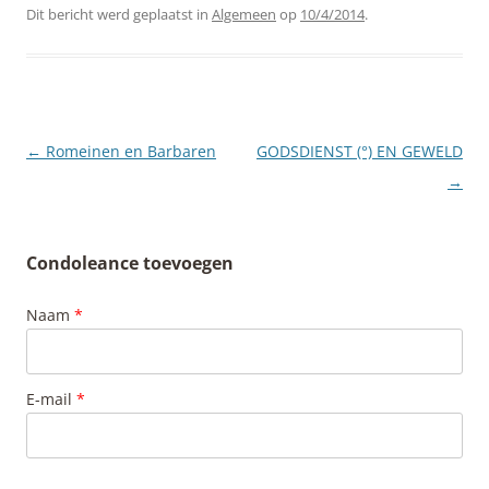
Dit bericht werd geplaatst in
Algemeen
op
10/4/2014
.
Berichtnavigatie
←
Romeinen en Barbaren
GODSDIENST (°) EN GEWELD
→
Condoleance toevoegen
Naam
*
E-mail
*