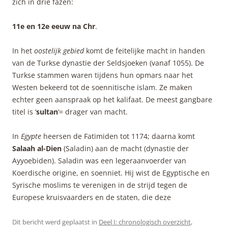
zich in drie fazen:
11e en 12e eeuw na Chr
.
In het
oostelijk gebied
komt de feitelijke macht in handen
van de Turkse dynastie der Seldsjoeken (vanaf 1055). De
Turkse stammen waren tijdens hun opmars naar het
Westen bekeerd tot de soennitische islam. Ze maken
echter geen aanspraak op het kalifaat. De meest gangbare
titel is ‘
sultan
‘= drager van macht.
In
Egypte
heersen de Fatimiden tot 1174; daarna komt
Salaah al-Dien
(Saladin) aan de macht (dynastie der
Ayyoebiden). Saladin was een legeraanvoerder van
Koerdische origine, en soenniet. Hij wist de Egyptische en
Syrische moslims te verenigen in de strijd tegen de
Europese kruisvaarders en de staten, die deze
Dit bericht werd geplaatst in
Deel I: chronologisch overzicht
,