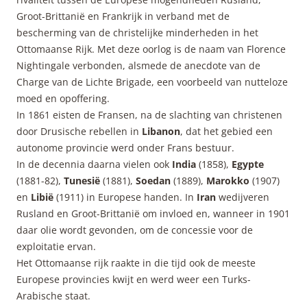
Groot-Brittanië en Frankrijk in verband met de
bescherming van de christelijke minderheden in het
Ottomaanse Rijk. Met deze oorlog is de naam van Florence
Nightingale verbonden, alsmede de anecdote van de
Charge van de Lichte Brigade, een voorbeeld van nutteloze
moed en opoffering.
In 1861 eisten de Fransen, na de slachting van christenen
door Drusische rebellen in
Libanon
, dat het gebied een
autonome provincie werd onder Frans bestuur.
In de decennia daarna vielen ook
India
(1858),
Egypte
(1881-82),
Tunesië
(1881),
Soedan
(1889),
Marokko
(1907)
en
Libië
(1911) in Europese handen. In
Iran
wedijveren
Rusland en Groot-Brittanië om invloed en, wanneer in 1901
daar olie wordt gevonden, om de concessie voor de
exploitatie ervan.
Het Ottomaanse rijk raakte in die tijd ook de meeste
Europese provincies kwijt en werd weer een Turks-
Arabische staat.