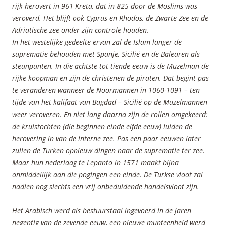
rijk herovert in 961 Kreta, dat in 825 door de Moslims was
veroverd. Het blijft ook Cyprus en Rhodos, de Zwarte Zee en de
Adriatische zee onder zijn controle houden.
In het westelijke gedeelte ervan zal de Islam langer de
suprematie behouden met Spanje, Sicilië en de Balearen als
steunpunten. In die achtste tot tiende eeuw is de Muzelman de
rijke koopman en zijn de christenen de piraten. Dat begint pas
te veranderen wanneer de Noormannen in 1060-1091 – ten
tijde van het kalifaat van Bagdad – Sicilië op de Muzelmannen
weer veroveren. En niet lang daarna zijn de rollen omgekeerd:
de kruistochten (die beginnen einde elfde eeuw) luiden de
herovering in van de interne zee. Pas een paar eeuwen later
zullen de Turken opnieuw dingen naar de suprematie ter zee.
Maar hun nederlaag te Lepanto in 1571 maakt bijna
onmiddellijk aan die pogingen een einde. De Turkse vloot zal
nadien nog slechts een vrij onbeduidende handelsvloot zijn.
Het Arabisch werd als bestuurstaal ingevoerd in de jaren
negentig van de zevende eeuw, een nieuwe munteenheid werd