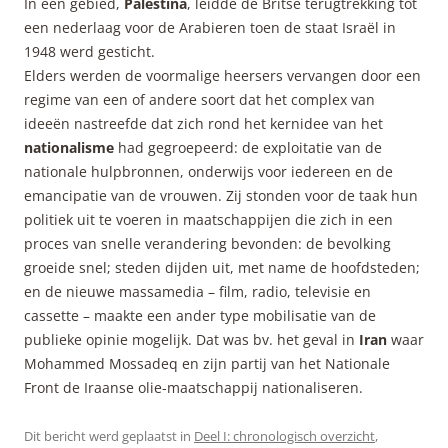
In één gebied,
Palestina
, leidde de Britse terugtrekking tot
een nederlaag voor de Arabieren toen de staat Israël in
1948 werd gesticht.
Elders werden de voormalige heersers vervangen door een
regime van een of andere soort dat het complex van
ideeën nastreefde dat zich rond het kernidee van het
nationalisme
had gegroepeerd: de exploitatie van de
nationale hulpbronnen, onderwijs voor iedereen en de
emancipatie van de vrouwen. Zij stonden voor de taak hun
politiek uit te voeren in maatschappijen die zich in een
proces van snelle verandering bevonden: de bevolking
groeide snel; steden dijden uit, met name de hoofdsteden;
en de nieuwe massamedia – film, radio, televisie en
cassette – maakte een ander type mobilisatie van de
publieke opinie mogelijk. Dat was bv. het geval in
Iran
waar
Mohammed Mossadeq en zijn partij van het Nationale
Front de Iraanse olie-maatschappij nationaliseren.
Dit bericht werd geplaatst in
Deel I: chronologisch overzicht
,