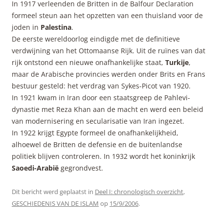
In 1917 verleenden de Britten in de Balfour Declaration
formeel steun aan het opzetten van een thuisland voor de
joden in
Palestina
.
De eerste wereldoorlog eindigde met de definitieve
verdwijning van het Ottomaanse Rijk. Uit de ruïnes van dat
rijk ontstond een nieuwe onafhankelijke staat,
Turkije
,
maar de Arabische provincies werden onder Brits en Frans
bestuur gesteld: het verdrag van Sykes-Picot van 1920.
In 1921 kwam in Iran door een staatsgreep de Pahlevi-
dynastie met Reza Khan aan de macht en werd een beleid
van modernisering en secularisatie van Iran ingezet.
In 1922 krijgt Egypte formeel de onafhankelijkheid,
alhoewel de Britten de defensie en de buitenlandse
politiek blijven controleren. In 1932 wordt het koninkrijk
Saoedi-Arabië
gegrondvest.
Dit bericht werd geplaatst in
Deel I: chronologisch overzicht
,
GESCHIEDENIS VAN DE ISLAM
op
15/9/2006
.