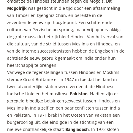
omdat ze de Hindoes steunden tegen de Mogols. Dit
Mogolrijk
was gesticht in die tijd door een afstammeling
van Timoer en Djenghiz Chan, en bereikte in de
zeventiende eeuw zijn hoogtepunt. Een schitterende
cultuur, van Perzische oorsprong, maar vrij oppervlakkig:
de grote massa in het rijk bleef Hindoe. Van het verval van
die cultuur, van de strijd tussen Moslims en Hindoes, en
van de interne successietwisten hebben de Engelsen in de
achttiende eeuw gebruik gemaakt om India onder hun
heerschappij te brengen.
Vanwege de tegenstellingen tussen Hindoes en Moslims
stemde Groot-Brittanië er in 1947 in toe dat het land in
twee afzonderlijke staten werd verdeeld: de Hindoese
Indische Unie en het moslimse
Pakistan
. Nadien zijn er
geregeld bloedige botsingen geweest tussen Hindoes en
Moslims in India zelf en een paar conflicten tussen India
en Pakistan. In 1971 brak in het Oosten van Pakistan een
burgeroorlog uit, die eindigde in de stichting van een
nieuwe onafhankelijke staat:
Bangladesh
. In 1972 sloten