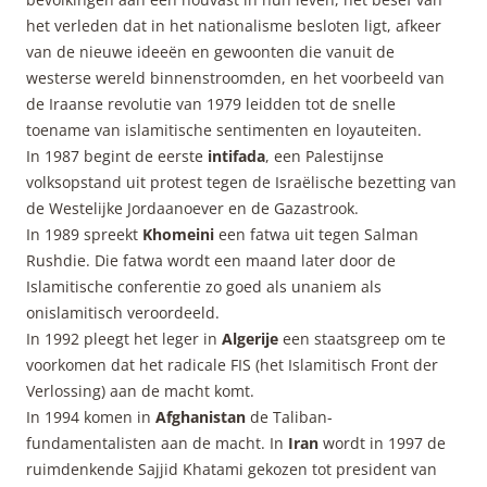
het verleden dat in het nationalisme besloten ligt, afkeer
van de nieuwe ideeën en gewoonten die vanuit de
westerse wereld binnenstroomden, en het voorbeeld van
de Iraanse revolutie van 1979 leidden tot de snelle
toename van islamitische sentimenten en loyauteiten.
In 1987 begint de eerste
intifada
, een Palestijnse
volksopstand uit protest tegen de Israëlische bezetting van
de Westelijke Jordaanoever en de Gazastrook.
In 1989 spreekt
Khomeini
een fatwa uit tegen Salman
Rushdie. Die fatwa wordt een maand later door de
Islamitische conferentie zo goed als unaniem als
onislamitisch veroordeeld.
In 1992 pleegt het leger in
Algerije
een staatsgreep om te
voorkomen dat het radicale FIS (het Islamitisch Front der
Verlossing) aan de macht komt.
In 1994 komen in
Afghanistan
de Taliban-
fundamentalisten aan de macht. In
Iran
wordt in 1997 de
ruimdenkende Sajjid Khatami gekozen tot president van