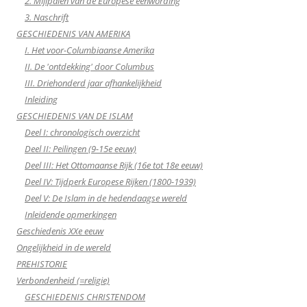
2. Mijlpalen van de Europese eenwording
3. Naschrift
GESCHIEDENIS VAN AMERIKA
I. Het voor-Columbiaanse Amerika
II. De 'ontdekking' door Columbus
III. Driehonderd jaar afhankelijkheid
Inleiding
GESCHIEDENIS VAN DE ISLAM
Deel I: chronologisch overzicht
Deel II: Peilingen (9-15e eeuw)
Deel III: Het Ottomaanse Rijk (16e tot 18e eeuw)
Deel IV: Tijdperk Europese Rijken (1800-1939)
Deel V: De Islam in de hedendaagse wereld
Inleidende opmerkingen
Geschiedenis XXe eeuw
Ongelijkheid in de wereld
PREHISTORIE
Verbondenheid (=religie)
GESCHIEDENIS CHRISTENDOM