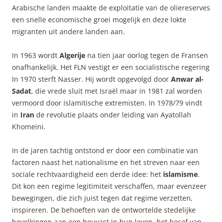
Arabische landen maakte de exploitatie van de oliereserves
een snelle economische groei mogelijk en deze lokte
migranten uit andere landen aan.
In 1963 wordt
Algerije
na tien jaar oorlog tegen de Fransen
onafhankelijk. Het FLN vestigt er een socialistische regering
In 1970 sterft Nasser. Hij wordt opgevolgd door
Anwar al-
Sadat
, die vrede sluit met Israël maar in 1981 zal worden
vermoord door islamitische extremisten. In 1978/79 vindt
in
Iran
de revolutie plaats onder leiding van Ayatollah
Khomeini.
In de jaren tachtig ontstond er door een combinatie van
factoren naast het nationalisme en het streven naar een
sociale rechtvaardigheid een derde idee: het
islamisme
.
Dit kon een regime legitimiteit verschaffen, maar evenzeer
bewegingen, die zich juist tegen dat regime verzetten,
inspireren. De behoeften van de ontwortelde stedelijke
bevolkingen aan een houvast in hun leven, het besef van