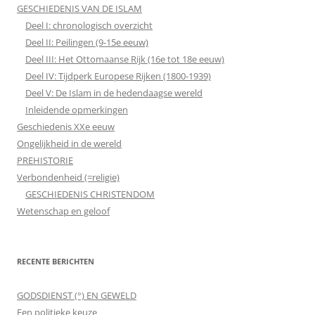
GESCHIEDENIS VAN DE ISLAM
Deel I: chronologisch overzicht
Deel II: Peilingen (9-15e eeuw)
Deel III: Het Ottomaanse Rijk (16e tot 18e eeuw)
Deel IV: Tijdperk Europese Rijken (1800-1939)
Deel V: De Islam in de hedendaagse wereld
Inleidende opmerkingen
Geschiedenis XXe eeuw
Ongelijkheid in de wereld
PREHISTORIE
Verbondenheid (=religie)
GESCHIEDENIS CHRISTENDOM
Wetenschap en geloof
RECENTE BERICHTEN
GODSDIENST (°) EN GEWELD
Een politieke keuze