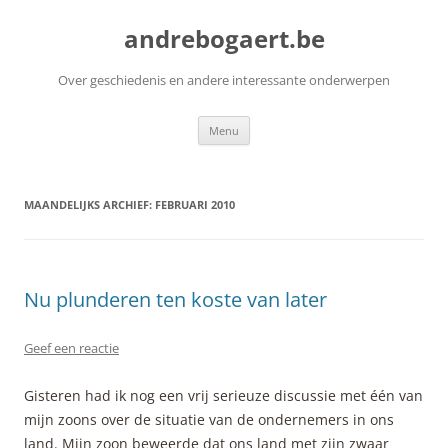
Ga
naar
andrebogaert.be
de
inhoud
Over geschiedenis en andere interessante onderwerpen
Menu
MAANDELIJKS ARCHIEF:
FEBRUARI 2010
Nu plunderen ten koste van later
Geef een reactie
Gisteren had ik nog een vrij serieuze discussie met één van
mijn zoons over de situatie van de ondernemers in ons
land. Mijn zoon beweerde dat ons land met zijn zwaar