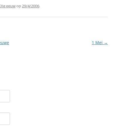
 XXe eeuw
op
29/4/2006
.
euwe
1 Mei
→