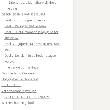
III. Driehonderd jaar afhankelijkheid
Inleiding
GESCHIEDENIS VAN DE ISLAM
Deel I: chronologisch overzicht
Deel II: Peilingen (9-15e eeuw)
Deel III: Het Ottomaanse Rijk (16e tot
18e eeuw)
Deel IV: Tijdperk Europese Rijken (1800-
1939)
Deel V: De Islam in de hedendaagse
wereld
Inleidende opmerkingen
Geschiedenis XXe eeuw
Ongelijkheid in de wereld
PREHISTORIE
Verbondenheid (=religie)
GESCHIEDENIS CHRISTENDOM
Wetenschap en geloof