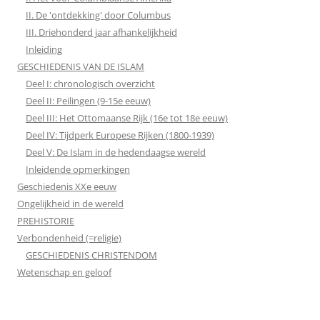
II. De 'ontdekking' door Columbus
III. Driehonderd jaar afhankelijkheid
Inleiding
GESCHIEDENIS VAN DE ISLAM
Deel I: chronologisch overzicht
Deel II: Peilingen (9-15e eeuw)
Deel III: Het Ottomaanse Rijk (16e tot 18e eeuw)
Deel IV: Tijdperk Europese Rijken (1800-1939)
Deel V: De Islam in de hedendaagse wereld
Inleidende opmerkingen
Geschiedenis XXe eeuw
Ongelijkheid in de wereld
PREHISTORIE
Verbondenheid (=religie)
GESCHIEDENIS CHRISTENDOM
Wetenschap en geloof