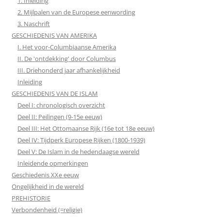
1. Inleiding
2. Mijlpalen van de Europese eenwording
3. Naschrift
GESCHIEDENIS VAN AMERIKA
I. Het voor-Columbiaanse Amerika
II. De 'ontdekking' door Columbus
III. Driehonderd jaar afhankelijkheid
Inleiding
GESCHIEDENIS VAN DE ISLAM
Deel I: chronologisch overzicht
Deel II: Peilingen (9-15e eeuw)
Deel III: Het Ottomaanse Rijk (16e tot 18e eeuw)
Deel IV: Tijdperk Europese Rijken (1800-1939)
Deel V: De Islam in de hedendaagse wereld
Inleidende opmerkingen
Geschiedenis XXe eeuw
Ongelijkheid in de wereld
PREHISTORIE
Verbondenheid (=religie)