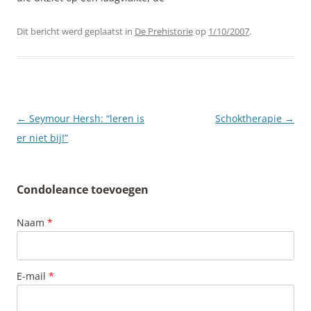
Dit bericht werd geplaatst in
De Prehistorie
op
1/10/2007
.
Berichtnavigatie
←
Seymour Hersh: “leren is
Schoktherapie
→
er niet bij!”
Condoleance toevoegen
Naam
*
E-mail
*