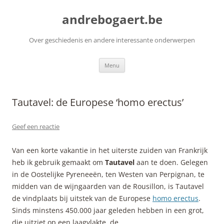
Ga
naar
andrebogaert.be
de
inhoud
Over geschiedenis en andere interessante onderwerpen
Menu
Tautavel: de Europese ‘homo erectus’
Geef een reactie
Van een korte vakantie in het uiterste zuiden van Frankrijk
heb ik gebruik gemaakt om
Tautavel
aan te doen. Gelegen
in de Oostelijke Pyreneeën, ten Westen van Perpignan, te
midden van de wijngaarden van de Rousillon, is Tautavel
de vindplaats bij uitstek van de Europese
homo erectus
.
Sinds minstens 450.000 jaar geleden hebben in een grot,
die uitziet op een laagvlakte, de