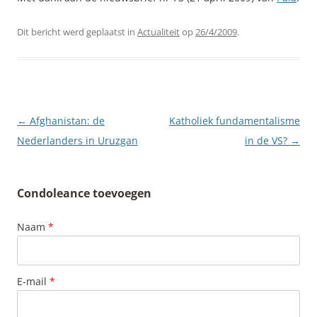
Dit bericht werd geplaatst in
Actualiteit
op
26/4/2009
.
Berichtnavigatie
←
Afghanistan: de
Katholiek fundamentalisme
Nederlanders in Uruzgan
in de VS?
→
Condoleance toevoegen
Naam
*
E-mail
*