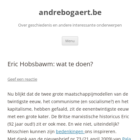
Ga
naar
andrebogaert.be
de
inhoud
Over geschiedenis en andere interessante onderwerpen
Menu
Eric Hobsbawm: wat te doen?
Geef een reactie
Nu blijkt dat de twee grote maatschappijmodellen van de
twintigste eeuw, het communisme (en socialisme?) en het
kapitalisme, hebben gefaald, zit de eenentwintigste eeuw
met een grote kater. De Britse marxistische historicus Eric
(92 jaar oud!) zit er ook mee. En wie niet, uiteindelijk?
Misschien kunnen zijn
bedenkingen
ons inspireren.
Met dank aan de nieuwsbrief nr 73 (21 april 2009) van
Pala
.