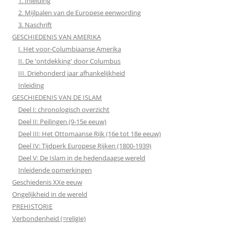
1. Inleiding
2. Mijlpalen van de Europese eenwording
3. Naschrift
GESCHIEDENIS VAN AMERIKA
I. Het voor-Columbiaanse Amerika
II. De 'ontdekking' door Columbus
III. Driehonderd jaar afhankelijkheid
Inleiding
GESCHIEDENIS VAN DE ISLAM
Deel I: chronologisch overzicht
Deel II: Peilingen (9-15e eeuw)
Deel III: Het Ottomaanse Rijk (16e tot 18e eeuw)
Deel IV: Tijdperk Europese Rijken (1800-1939)
Deel V: De Islam in de hedendaagse wereld
Inleidende opmerkingen
Geschiedenis XXe eeuw
Ongelijkheid in de wereld
PREHISTORIE
Verbondenheid (=religie)